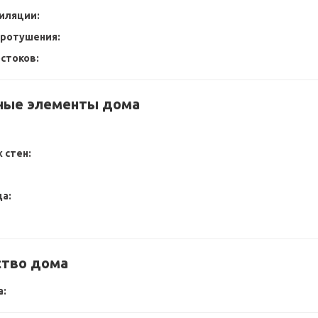
иляции:
аротушения:
стоков:
ные элементы дома
 стен:
а:
ство дома
а: