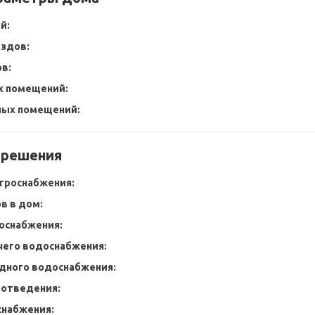
й:
ездов:
в:
х помещений:
лых помещений:
 решения
троснабжения:
в в дом:
оснабжения:
чего водоснабжения:
дного водоснабжения:
оотведения:
снабжения: