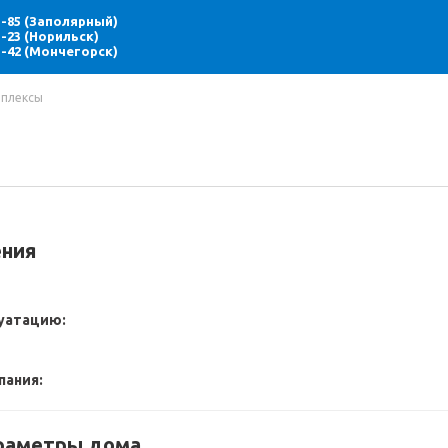
85-85 (Заполярный)
55-23 (Норильск)
71-42 (Мончегорск)
плексы
ния
луатацию:
пания:
раметры дома