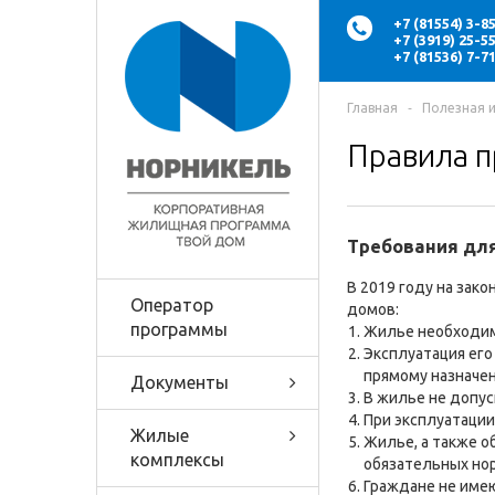
+7 (81554) 3-
+7 (3919) 25-
+7 (81536) 7-
Главная
‐
Полезная 
Правила п
Требования дл
В 2019 году на за
Оператор
домов:
программы
Жилье необходим
Эксплуатация ег
прямому назначе
Документы
В жилье не допус
При эксплуатаци
Жилые
Жилье, а также о
комплексы
обязательных но
Граждане не имею