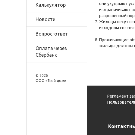
они ухудшают ус
Калькулятор
и ограничивают з
разрешенный пор
Новости
Жильцы несут отв
исходном состоян
Вопрос-ответ
Проживающие обяз
жильцы должны в 
Оплата через
Сбербанк
© 2026
OOO «Твой дом»
Регламент за
Пользователь
Контактн