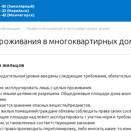
85-85 (Заполярный)
55-23 (Норильск)
71-42 (Мончегорск)
информация
‐
Правила проживания в многоквартирных домах
роживания в многоквартирных до
я жильцов
конодательном уровне введены следующие требования, обязатель
о эксплуатировать лишь с целью проживания.
о с иными целями не разрешена. Общедомовые площади дома ана
нию.
кается хранение опасных веществ/предметов.
и жилых помещений граждане обязаны соблюдать права своих сос
бщие площади надлежит эксплуатировать с учетом норм и требова
рм, установленных соответствующими законами.
т права производить перепланировку, либо вносить какие-то изме