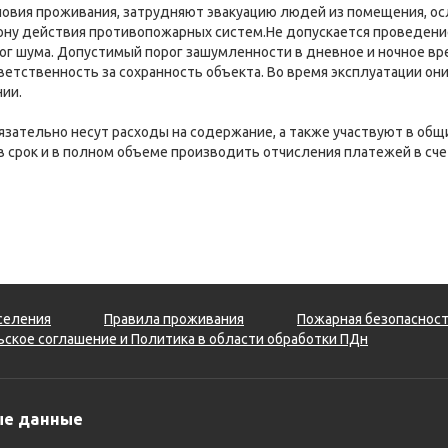
ловия проживания, затрудняют эвакуацию людей из помещения, 
ону действия противопожарных систем.Не допускается проведение
ог шума.
Допустимый порог зашумленности в дневное и ночное вре
етственность за сохранность объекта. Во время эксплуатации о
ии.
ательно несут расходы на содержание, а также участвуют в общи
срок и в полном объеме производить отчисления платежей в счет
селения
Правила проживания
Пожарная безопаснос
ское соглашение и Политика в области обработки ПДн
ые данные