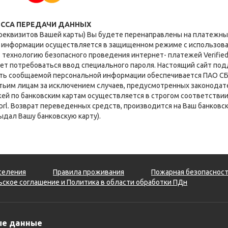
ССА ПЕРЕДАЧИ ДАННЫХ
 реквизитов Вашей карты) Вы будете перенаправлены на платеж
 информации осуществляется в защищенном режиме с использован
технологию безопасного проведения интернет- платежей Verified 
ет потребоваться ввод специального пароля. Настоящий сайт по
ь сообщаемой персональной информации обеспечивается ПАО СБ
тьим лицам за исключением случаев, предусмотренных законодат
й по банковским картам осуществляется в строгом соответствии с
Sprl. Возврат переведенных средств, производится на Ваш банковск
выдал Вашу банковскую карту).
селения
Правила проживания
Пожарная безопаснос
ское соглашение и Политика в области обработки ПДн
ые данные