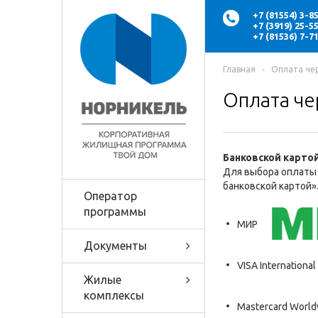
+7 (81554) 3-
+7 (3919) 25-
+7 (81536) 7-
Главная
‐
Оплата че
Оплата че
Банковской карто
Для выбора оплаты 
банковской картой»
Оператор
программы
МИР
Документы
VISA International
Жилые
комплексы
Mastercard World